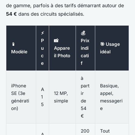
de gamme, parfois à des tarifs démarrant autour de
54 €
dans des circuits spécialisés.
⚡
💰
P
📸
Prix
📱
🎯 Usage
u
Appare
indi
Modèle
idéal
c
il Photo
cati
e
f
à
iPhone
part
Basique,
A
SE (3e
12 MP,
ir
appel,
1
générati
simple
de
messageri
5
on)
54
e
€
200
Tout
A