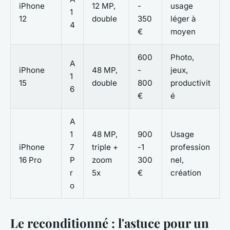
iPhone
12 MP,
-
usage
1
12
double
350
léger à
4
€
moyen
600
Photo,
A
iPhone
48 MP,
-
jeux,
1
15
double
800
productivit
6
€
é
A
1
48 MP,
900
Usage
iPhone
7
triple +
-1
profession
16 Pro
P
zoom
300
nel,
r
5x
€
création
o
Le reconditionné : l'astuce pour un