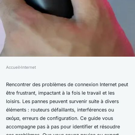
Accueil
›
Internet
INTERNET
Comment résoudre des
Rencontrer des problèmes de connexion Internet peut
être frustrant, impactant à la fois le travail et les
problèmes de connexion
loisirs. Les pannes peuvent survenir suite à divers
Internet ?
éléments : routeurs défaillants, interférences ou
ακόμα, erreurs de configuration. Ce guide vous
Salomé
•
9 octobre 2024
•
7 min de lecture
accompagne pas à pas pour identifier et résoudre