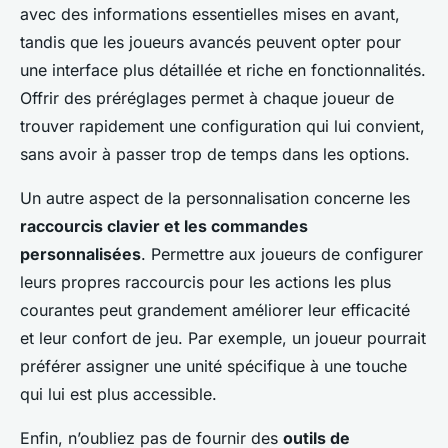
avec des informations essentielles mises en avant,
tandis que les joueurs avancés peuvent opter pour
une interface plus détaillée et riche en fonctionnalités.
Offrir des préréglages permet à chaque joueur de
trouver rapidement une configuration qui lui convient,
sans avoir à passer trop de temps dans les options.
Un autre aspect de la personnalisation concerne les
raccourcis clavier et les commandes
personnalisées
. Permettre aux joueurs de configurer
leurs propres raccourcis pour les actions les plus
courantes peut grandement améliorer leur efficacité
et leur confort de jeu. Par exemple, un joueur pourrait
préférer assigner une unité spécifique à une touche
qui lui est plus accessible.
Enfin, n’oubliez pas de fournir des
outils de