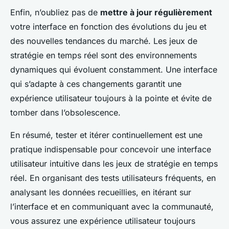
Enfin, n’oubliez pas de
mettre à jour régulièrement
votre interface en fonction des évolutions du jeu et
des nouvelles tendances du marché. Les jeux de
stratégie en temps réel sont des environnements
dynamiques qui évoluent constamment. Une interface
qui s’adapte à ces changements garantit une
expérience utilisateur toujours à la pointe et évite de
tomber dans l’obsolescence.
En résumé, tester et itérer continuellement est une
pratique indispensable pour concevoir une interface
utilisateur intuitive dans les jeux de stratégie en temps
réel. En organisant des tests utilisateurs fréquents, en
analysant les données recueillies, en itérant sur
l’interface et en communiquant avec la communauté,
vous assurez une expérience utilisateur toujours