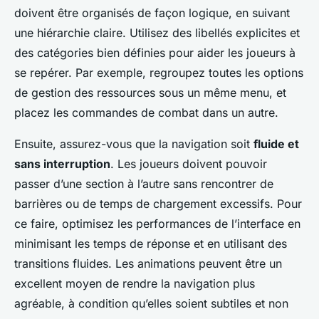
doivent être organisés de façon logique, en suivant
une hiérarchie claire. Utilisez des libellés explicites et
des catégories bien définies pour aider les joueurs à
se repérer. Par exemple, regroupez toutes les options
de gestion des ressources sous un même menu, et
placez les commandes de combat dans un autre.
Ensuite, assurez-vous que la navigation soit
fluide et
sans interruption
. Les joueurs doivent pouvoir
passer d’une section à l’autre sans rencontrer de
barrières ou de temps de chargement excessifs. Pour
ce faire, optimisez les performances de l’interface en
minimisant les temps de réponse et en utilisant des
transitions fluides. Les animations peuvent être un
excellent moyen de rendre la navigation plus
agréable, à condition qu’elles soient subtiles et non