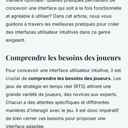
manière optimale? Quelles pratiques permettent de
Salomé
•
18 septembre 2024
•
10 min de lecture
concevoir une interface qui soit à la fois fonctionnelle
et agréable à utiliser? Dans cet article, nous vous
guidons à travers les meilleures pratiques pour créer
des interfaces utilisateur intuitives dans ce genre
exigeant.
Comprendre les besoins des joueurs
Pour concevoir une interface utilisateur intuitive, il est
crucial de
comprendre les besoins des joueurs
. Les
jeux de stratégie en temps réel (RTS) attirent une
grande variété de joueurs, des novices aux experts.
Chacun a des attentes spécifiques et différentes
manières d’interagir avec le jeu. Il est donc impératif
de bien cerner ces besoins pour proposer une
interface adaptée.