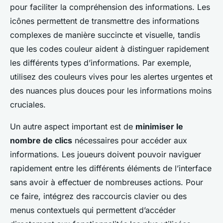
pour faciliter la compréhension des informations. Les
icônes permettent de transmettre des informations
complexes de manière succincte et visuelle, tandis
que les codes couleur aident à distinguer rapidement
les différents types d’informations. Par exemple,
utilisez des couleurs vives pour les alertes urgentes et
des nuances plus douces pour les informations moins
cruciales.
Un autre aspect important est de
minimiser le
nombre de clics
nécessaires pour accéder aux
informations. Les joueurs doivent pouvoir naviguer
rapidement entre les différents éléments de l’interface
sans avoir à effectuer de nombreuses actions. Pour
ce faire, intégrez des raccourcis clavier ou des
menus contextuels qui permettent d’accéder