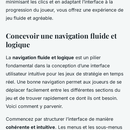
minimisant les clics et en adaptant l’interface à la
progression du joueur, vous offrez une expérience de
jeu fluide et agréable.
Concevoir une navigation fluide et
logique
La
navigation fluide et logique
est un pilier
fondamental dans la conception d’une interface
utilisateur intuitive pour les jeux de stratégie en temps
réel. Une bonne navigation permet aux joueurs de se
déplacer facilement entre les différentes sections du
jeu et de trouver rapidement ce dont ils ont besoin.
Voici comment y parvenir.
Commencez par structurer l’interface de manière
cohérente et intuitive
. Les menus et les sous-menus