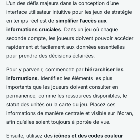
L’un des défis majeurs dans la conception d’une
interface utilisateur intuitive pour les jeux de stratégie
en temps réel est de
simplifier l’accès aux
informations cruciales
. Dans un jeu où chaque
seconde compte, les joueurs doivent pouvoir accéder
rapidement et facilement aux données essentielles
pour prendre des décisions éclairées.
Pour y parvenir, commencez par
hiérarchiser les
informations
. Identifiez les éléments les plus
importants que les joueurs doivent consulter en
permanence, comme les ressources disponibles, le
statut des unités ou la carte du jeu. Placez ces
informations de manière centrale et visible sur l’écran,
afin qu’elles soient toujours à portée de vue.
Ensuite, utilisez des
icônes et des codes couleur